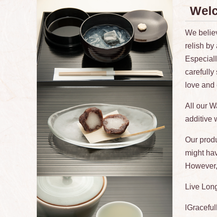
Welc
We believ
relish by
Especiall
carefully
love and 
All our W
additive 
Our produ
might hav
However, 
Live Lon
lGraceful