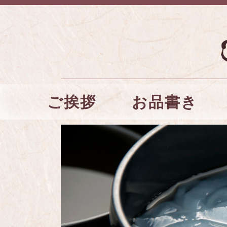
コ
お品書き
ご挨拶
メインメニュー
ン
テ
ン
ツ
へ
移
動