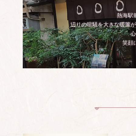
熱海駅
辺りの喧騒を大きな暖簾
心
笑顔