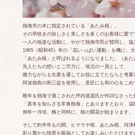
「おもてなしの心」をカタチに
熱海市の木に指定されている「あたみ桜」。
その早咲きの珍しさと美しさを多くのお客様に愛で
一人の地道な活動に、やがて熱海市民が賛同し、協
1965（昭和40）年の「花いっぱい運動」を機に
「あたみ桜」と呼ばれるようになりました。（あた
先人たちの想いとご尽力に、地元の一員として、
微力ながらも生業を通してお役に立てたならと考案
阿波徳島の和三盆を使用し、意匠にも和の心をこめ
晩年を熱海で過ごされた坪内逍遥氏が作詞なさった
「真冬を知らざる常春熱海」とありますとおり、温
例年一月頃、梅と同時に、桜の開花が始まります。
そして約半年もの間、ヒマラヤ桜、あたみ桜、河津
彩り豊かな情景を眼福としてお楽しみいただけます