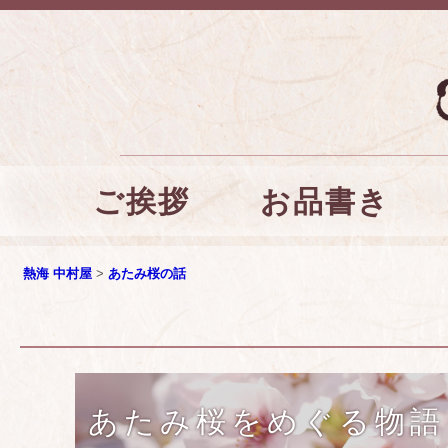
コ
お品書き
ご挨拶
メインメニュー
ン
テ
ン
熱海 中村屋
>
あたみ桜の話
ツ
へ
移
動
あたみ桜をめぐる物語