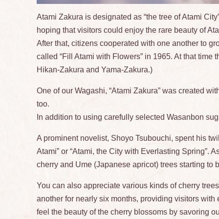
Atami Zakura is designated as “the tree of Atami City
hoping that visitors could enjoy the rare beauty of A
After that, citizens cooperated with one another to gro
called “Fill Atami with Flowers” in 1965. At that tim
Hikan-Zakura and Yama-Zakura.)
One of our Wagashi, “Atami Zakura” was created with
too.
In addition to using carefully selected Wasanbon sug
A prominent novelist, Shoyo Tsubouchi, spent his twi
Atami” or “Atami, the City with Everlasting Spring”. As
cherry and Ume (Japanese apricot) trees starting to 
You can also appreciate various kinds of cherry tre
another for nearly six months, providing visitors with
feel the beauty of the cherry blossoms by savoring our